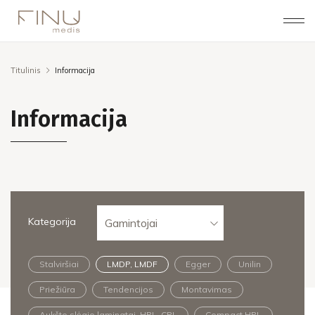
Titulinis
Informacija
Informacija
Kategorija
Gamintojai
Stalviršiai
LMDP, LMDF
Egger
Unilin
Priežiūra
Tendencijos
Montavimas
Aukšto slėgio laminatai, HPL, CPL
Compact HPL