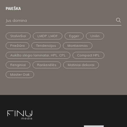
PAIEŠKA
Stalviršiai
LMDP, LMDF
Egger
Unilin
Priežiūra
Tendencijos
Montavimas
Aukšto slėgio laminatai, HPL, CPL
Compact HPL
Renginiai
Rankenėlės
Matiniai dekorai
Master Oak