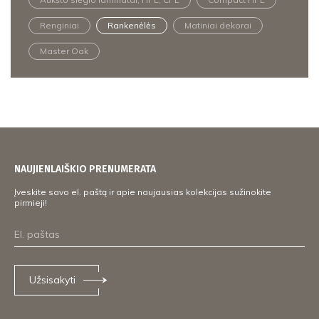
Renginiai
Rankenėlės
Matiniai dekorai
Master Oak
NAUJIENLAIŠKIO PRENUMERATA
Įveskite savo el. paštą ir apie naujausias kolekcijas sužinokite
pirmieji!
Užsisakyti