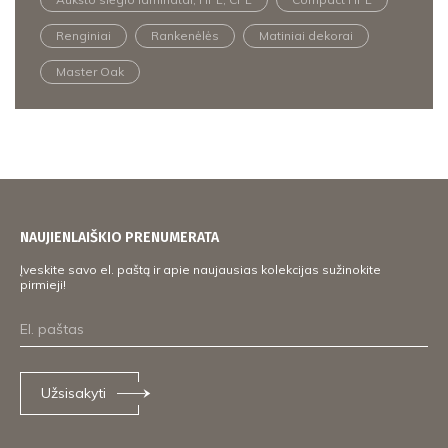
Renginiai
Rankenėlės
Matiniai dekorai
Master Oak
NAUJIENLAIŠKIO PRENUMERATA
Įveskite savo el. paštą ir apie naujausias kolekcijas sužinokite
pirmieji!
Užsisakyti