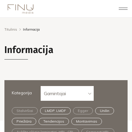
Titulinis
Informacija
Informacija
Kategorija
Gamintojai
Stalviršiai
LMDP, LMDF
Egger
Unilin
Priežiūra
Tendencijos
Montavimas
Aukšto slėgio laminatai, HPL, CPL
Compact HPL