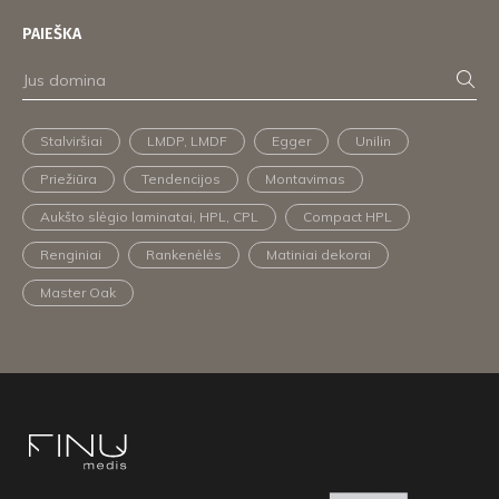
PAIEŠKA
Stalviršiai
LMDP, LMDF
Egger
Unilin
Priežiūra
Tendencijos
Montavimas
Aukšto slėgio laminatai, HPL, CPL
Compact HPL
Renginiai
Rankenėlės
Matiniai dekorai
Master Oak