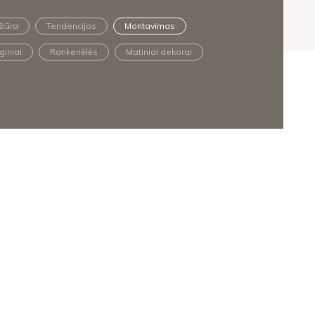
žiūra
Tendencijos
Montavimas
giniai
Rankenėlės
Matiniai dekorai