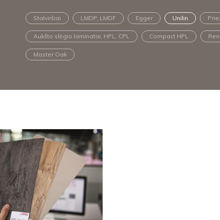
Stalviršiai
LMDP, LMDF
Egger
Unilin
Prie
Aukšto slėgio laminatai, HPL, CPL
Compact HPL
Ren
Master Oak