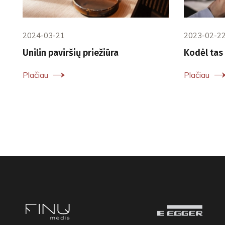
2024-03-21
2023-02-2
Unilin paviršių priežiūra
Kodėl tas 
Plačiau
Plačiau