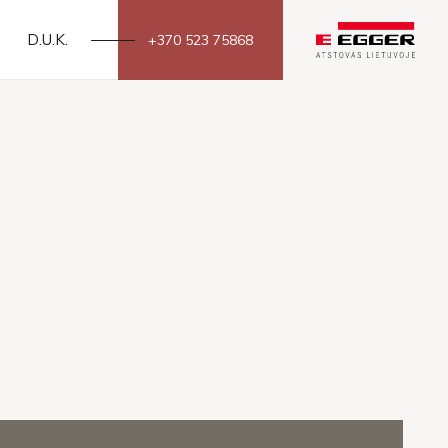
D.U.K.
+370 523 75868