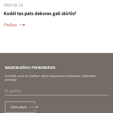
2023-02-22
Kodėl tas pats dekoras gali skirtis?
Plačiau
NAUJIENLAIŠKIO PRENUMERATA
Įveskite savo el. paštą ir apie naujausias kolekcijas sužinokite
pirmieji!
Užsisakyti