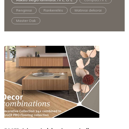
Renginiai
Rankenėlės
Matiniai dekorai
Master Oak