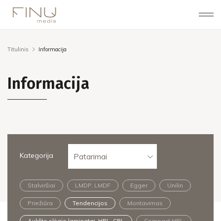
Titulinis
Informacija
Informacija
Kategorija
Patarimai
Stalviršiai
LMDP, LMDF
Egger
Unilin
Priežiūra
Tendencijos
Montavimas
Aukšto slėgio laminatai, HPL, CPL
Compact HPL