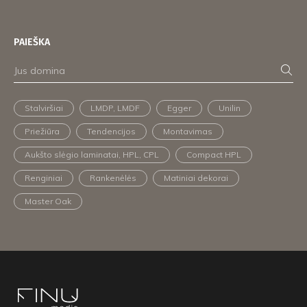
PAIEŠKA
Stalviršiai
LMDP, LMDF
Egger
Unilin
Priežiūra
Tendencijos
Montavimas
Aukšto slėgio laminatai, HPL, CPL
Compact HPL
Renginiai
Rankenėlės
Matiniai dekorai
Master Oak