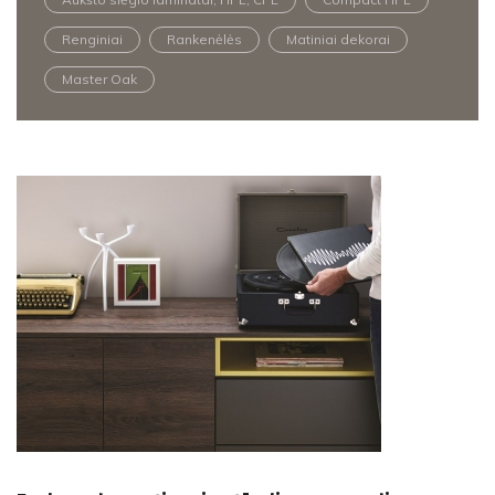
Renginiai
Rankenėlės
Matiniai dekorai
Master Oak