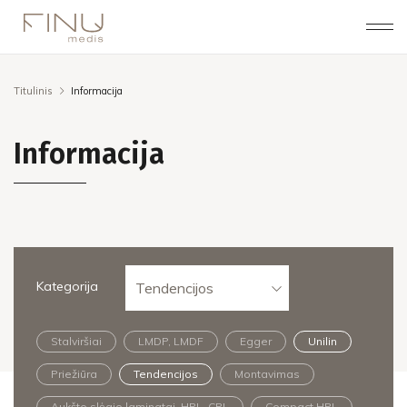
Titulinis
Informacija
Informacija
Kategorija
Tendencijos
Stalviršiai
LMDP, LMDF
Egger
Unilin
Priežiūra
Tendencijos
Montavimas
Aukšto slėgio laminatai, HPL, CPL
Compact HPL