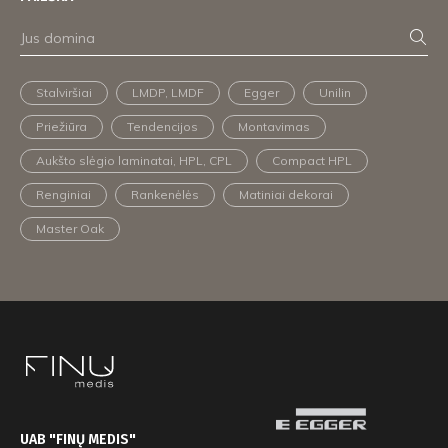
Stalviršiai
LMDP, LMDF
Egger
Unilin
Priežiūra
Tendencijos
Montavimas
Aukšto slėgio laminatai, HPL, CPL
Compact HPL
Renginiai
Rankenėlės
Matiniai dekorai
Master Oak
UAB "FINŲ MEDIS"