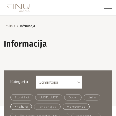
Titulinis
Informacija
Informacija
Kategorija
Gamintojai
Stalviršiai
LMDP, LMDF
Egger
Unilin
Priežiūra
Tendencijos
Montavimas
Aukšto slėgio laminatai, HPL, CPL
Compact HPL