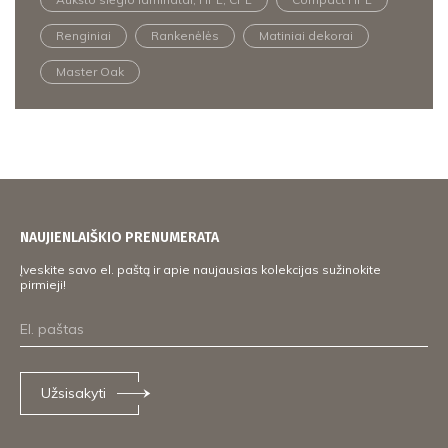
Renginiai
Rankenėlės
Matiniai dekorai
Master Oak
NAUJIENLAIŠKIO PRENUMERATA
Įveskite savo el. paštą ir apie naujausias kolekcijas sužinokite
pirmieji!
Užsisakyti