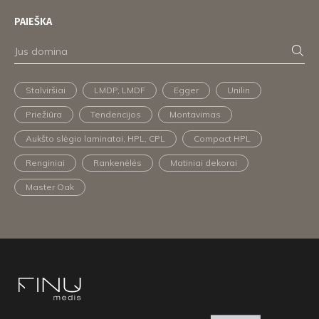
PAIEŠKA
Stalviršiai
LMDP, LMDF
Egger
Unilin
Priežiūra
Tendencijos
Montavimas
Aukšto slėgio laminatai, HPL, CPL
Compact HPL
Renginiai
Rankenėlės
Matiniai dekorai
Master Oak