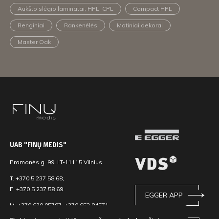
Aukšto slėgio laminatai, HPL, CPL
Compact HPL
Renginiai
Rankenėlės
Matiniai dekorai
Master Oak
UAB "FINŲ MEDIS"
Pramonės g. 99, LT-11115 Vilnius
T. +370 5 237 58 68,
F. +370 5 237 58 69
EGGER APP
M. +370 630 05787, +370 652 84571