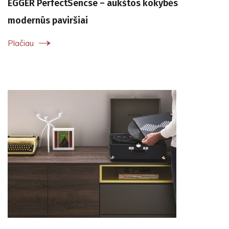
EGGER PerfectSencse – aukštos kokybės
modernūs paviršiai
Plačiau