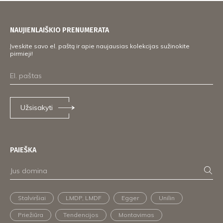
NAUJIENLAIŠKIO PRENUMERATA
Įveskite savo el. paštą ir apie naujausias kolekcijas sužinokite
pirmieji!
Užsisakyti
PAIEŠKA
Stalviršiai
LMDP, LMDF
Egger
Unilin
Priežiūra
Tendencijos
Montavimas