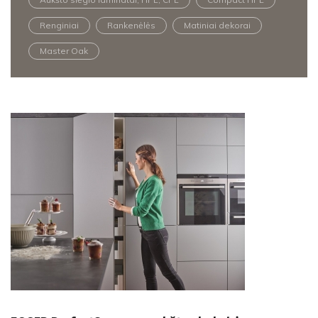
Renginiai
Rankenėlės
Matiniai dekorai
Master Oak