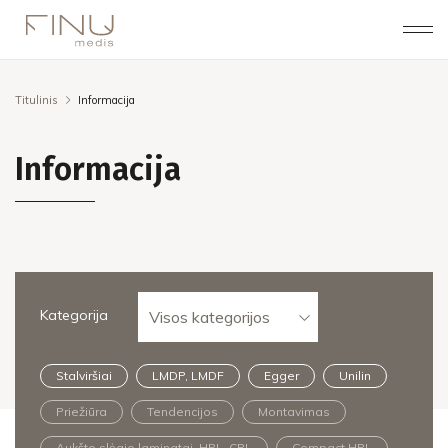
Titulinis
Informacija
Informacija
Kategorija
Visos kategorijos
Stalviršiai
LMDP, LMDF
Egger
Unilin
Priežiūra
Tendencijos
Montavimas
Aukšto slėgio laminatai, HPL, CPL
Compact HPL