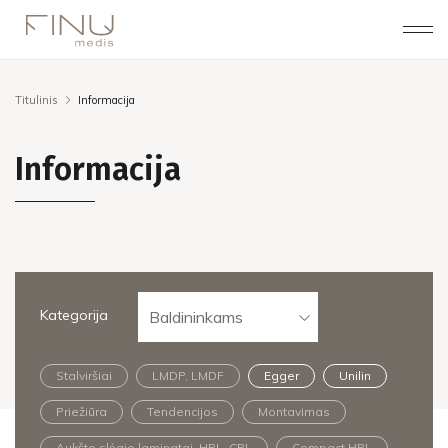
Titulinis
Informacija
Informacija
Kategorija
Baldininkams
Stalviršiai
LMDP, LMDF
Egger
Unilin
Priežiūra
Tendencijos
Montavimas
Aukšto slėgio laminatai, HPL, CPL
Compact HPL