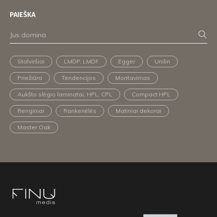
PAIEŠKA
Stalviršiai
LMDP, LMDF
Egger
Unilin
Priežiūra
Tendencijos
Montavimas
Aukšto slėgio laminatai, HPL, CPL
Compact HPL
Renginiai
Rankenėlės
Matiniai dekorai
Master Oak