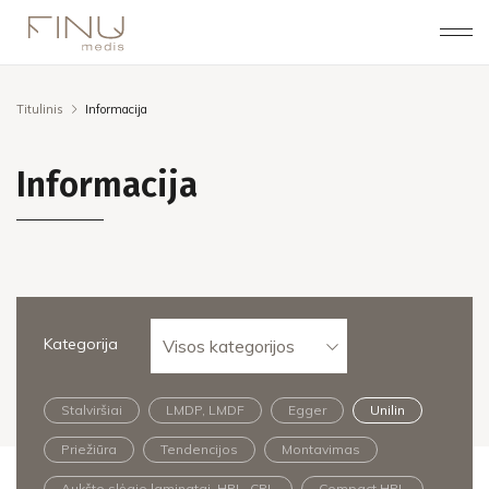
Titulinis
Informacija
Informacija
Kategorija
Visos kategorijos
Stalviršiai
LMDP, LMDF
Egger
Unilin
Priežiūra
Tendencijos
Montavimas
Aukšto slėgio laminatai, HPL, CPL
Compact HPL