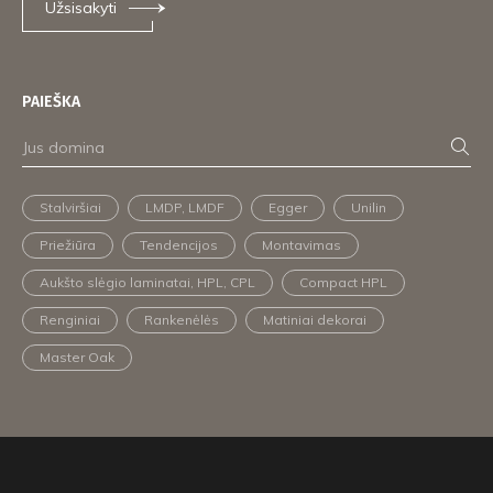
Užsisakyti
PAIEŠKA
Stalviršiai
LMDP, LMDF
Egger
Unilin
Priežiūra
Tendencijos
Montavimas
Aukšto slėgio laminatai, HPL, CPL
Compact HPL
Renginiai
Rankenėlės
Matiniai dekorai
Master Oak