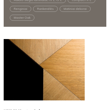
Renginiai
Rankenėlės
Matiniai dekorai
Master Oak