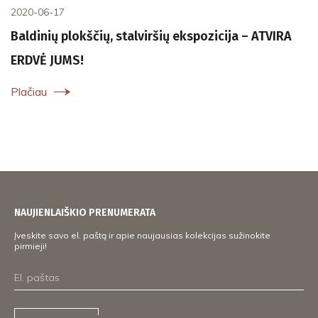
2020-06-17
Baldinių plokščių, stalviršių ekspozicija – ATVIRA
ERDVĖ JUMS!
Plačiau
NAUJIENLAIŠKIO PRENUMERATA
Įveskite savo el. paštą ir apie naujausias kolekcijas sužinokite
pirmieji!