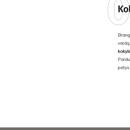
0
Ko
Brang
vard
kokyb
Pard
patys