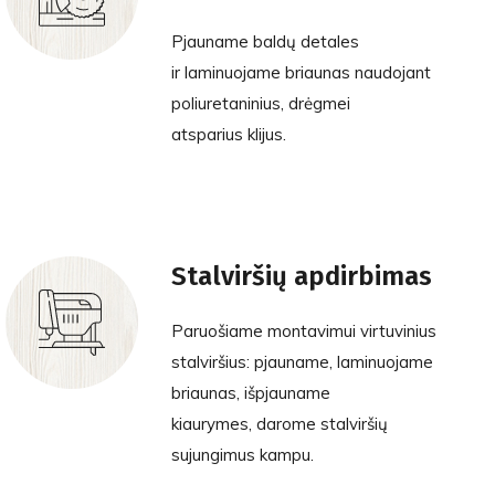
Pjauname baldų detales
ir laminuojame briaunas naudojant
poliuretaninius, drėgmei
atsparius klijus.
Stalviršių apdirbimas
Paruošiame montavimui virtuvinius
stalviršius: pjauname, laminuojame
briaunas, išpjauname
kiaurymes, darome stalviršių
sujungimus kampu.