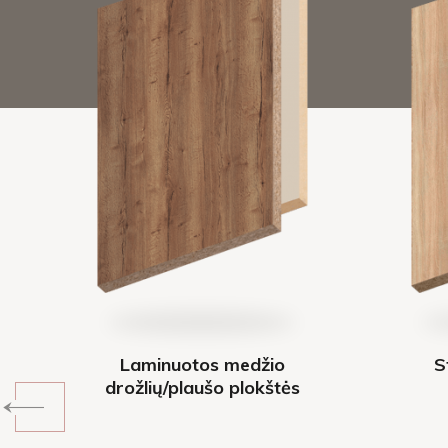
Laminuotos medžio
S
drožlių/plaušo plokštės