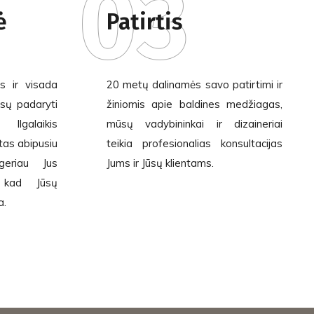
03
ė
Patirtis
s ir visada
20 metų dalinamės savo patirtimi ir
sų padaryti
žiniomis apie baldines medžiagas,
alaikis
mūsų vadybininkai ir dizaineriai
tas abipusiu
teikia profesionalias konsultacijas
 geriau Jus
Jums ir Jūsų klientams.
i, kad Jūsų
a.