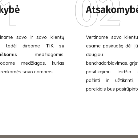
1
02
kybė
Atsakomyb
iname savo ir savo klientų
Vertiname savo klientu
ą, todėl dirbame
TIK
su
esame pasiruošę dėl Jū
iškomis
medžiagomis.
daugiau. Ilg
uodame medžiagas, kurias
bendradarbiavimas, grįs
 renkamės savo namams.
pasitikėjimu, leidžia
pažinti ir užtikrint
poreikiais bus pasirūpint