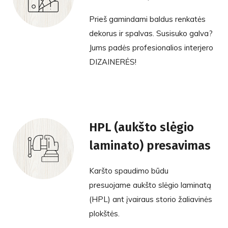
Prieš gamindami baldus renkatės
dekorus ir spalvas. Susisuko galva?
Jums padės profesionalios interjero
DIZAINERĖS!
HPL (aukšto slėgio
laminato) presavimas
Karšto spaudimo būdu
presuojame aukšto slėgio laminatą
(HPL) ant įvairaus storio žaliavinės
plokštės.