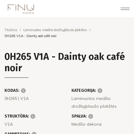
Titulinis
Laminuotos medžio drožlių/plaušo plokštės
0H265 V1A - Dainty oak café noir
0H265 V1A - Dainty oak café
noir
KODAS:
KATEGORIJA:
0H265
| V1A
Laminuotos medžio
drožlių/plaušo plokštės
STRUKTŪRA:
SPALVA:
V1A
Medžio dekorai