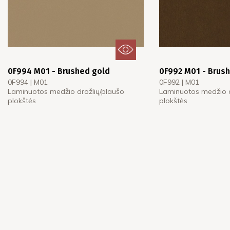
0F994 M01 - Brushed gold
0F992 M01 - Brus
0F994 | M01
0F992 | M01
Laminuotos medžio drožlių/plaušo
Laminuotos medžio d
plokštės
plokštės