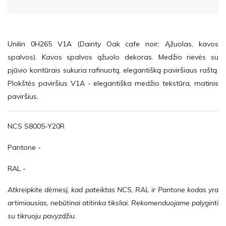
Unilin 0H265 V1A (Dainty Oak cafe noir; Ąžuolas, kavos
spalvos). Kavos spalvos ąžuolo dekoras. Medžio rievės su
pjūvio kontūrais sukuria rafinuotą, elegantišką paviršiaus raštą.
Plokštės paviršius V1A - elegantiška medžio tekstūra, matinis
paviršius.
NCS S8005-Y20R
Pantone -
RAL -
Atkreipkite dėmesį, kad pateiktas NCS, RAL ir Pantone kodas yra
artimiausias, nebūtinai atitinka tiksliai. Rekomenduojame palyginti
su tikruoju pavyzdžiu.