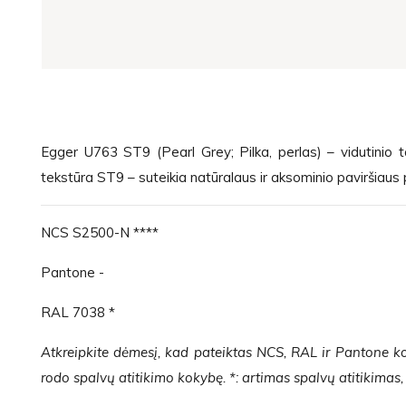
Egger U763 ST9 (Pearl Grey; Pilka, perlas) – vidutinio 
tekstūra ST9 – suteikia natūralaus ir aksominio paviršiaus p
NCS S2500-N ****
Pantone -
RAL 7038 *
Atkreipkite dėmesį, kad pateiktas NCS, RAL ir Pantone ko
rodo spalvų atitikimo kokybę. *: artimas spalvų atitikimas, *