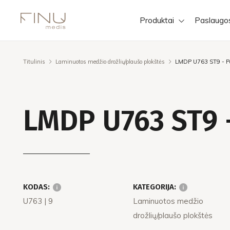
Produktai
Paslaugo
Titulinis
Laminuotos medžio drožlių/plaušo plokštės
LMDP U763 ST9 - Pe
LMDP U763 ST9 -
KODAS:
KATEGORIJA:
U763
| 9
Laminuotos medžio
drožlių/plaušo plokštės