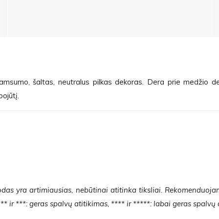
tamsumo, šaltas, neutralus pilkas dekoras. Dera prie medžio de
ojūtį.
das yra artimiausias, nebūtinai atitinka tiksliai. Rekomenduoja
* ir ***: geras spalvų atitikimas, **** ir *****: labai geras spalvų 