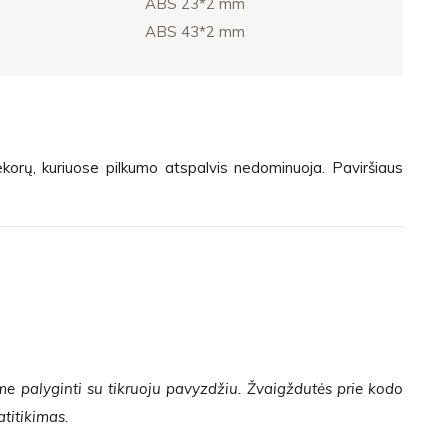
ABS 23*2 mm
ABS 43*2 mm
korų, kuriuose pilkumo atspalvis nedominuoja. Paviršiaus
me palyginti su tikruoju pavyzdžiu. Žvaigždutės prie kodo
atitikimas.