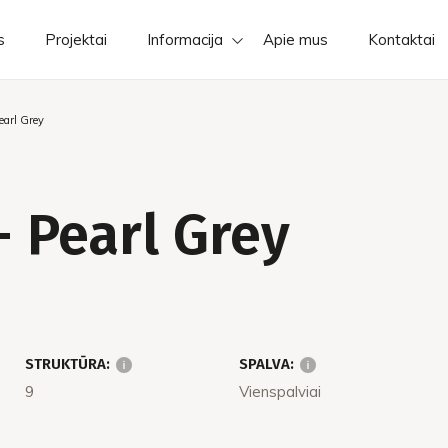
s
Projektai
Informacija
Apie mus
Kontaktai
arl Grey
 Pearl Grey
STRUKTŪRA:
SPALVA:
9
Vienspalviai