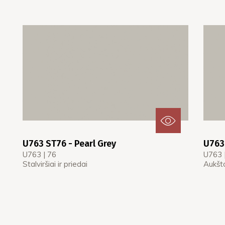
U763 ST76 - Pearl Grey
U763 
U763 | 76
U763 
Stalviršiai ir priedai
Aukšto