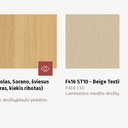
olas, Sorano, šviesus
F416 ST10 - Beige Textile
as, kiekis ribotas)
F416 | 10
Laminuotos medžio drožlių/plau
drožlių/plaušo plokštės