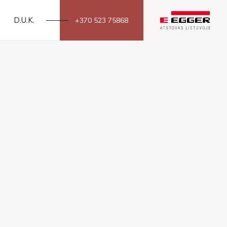
D.U.K.
+370 523 75868