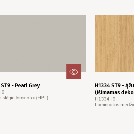
ST9 - Pearl Grey
H1334 ST9 - Ąžu
| 9
(išimamas dekor
 slėgio laminatai (HPL)
H1334 | 9
Laminuotos medžio 