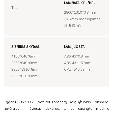
LAMINATAI CPL/HPL
Taip
2800*1310*0,8 mm
*0.6,mm matuojamas
(2-5.61m')
SIENINIS SKYDAS
LAM. JUOSTA
4100*640*8mm
ABS 43*0,8 mm
2050*640*8mm
ABS 43*1.5 mm
2800*1310*8mm
CPL 45*0,5 mm
2800*650*8mm
Egger H305 ST12 (Natural Tonsberg Oak; Ąžuolas, Tonsberg,
natūralus) – šviesus dekoras, turintis sujungtų medinių