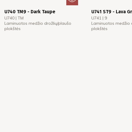
U740 TM9 - Dark Taupe
U741 ST9 - Lava G
U740 | TM
U741 | 9
Laminuotos medžio drožlių/plaušo
Laminuotos medžio d
plokštės
plokštės