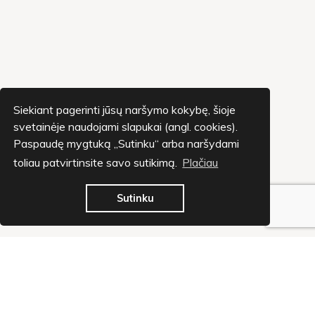
Siekiant pagerinti jūsų naršymo kokybę, šioje
svetainėje naudojami slapukai (angl. cookies).
Paspaudę mygtuką „Sutinku“ arba naršydami
toliau patvirtinsite savo sutikimą.
Plačiau
Sutinku