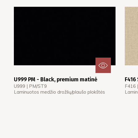
U999 PM - Black, premium matinė
F416 
U999 | PM/ST9
F416 
Laminuotos medžio drožlių/plaušo plokštės
Lamin