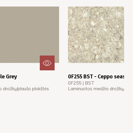
le Grey
0F255 BST - Ceppo seashor
0F255 | BST
drožlių/plaušo plokštės
Laminuotos medžio drožlių/plau