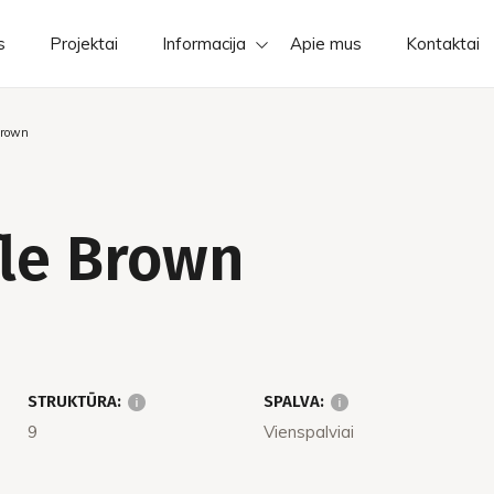
s
Projektai
Informacija
Apie mus
Kontaktai
Brown
fle Brown
STRUKTŪRA:
SPALVA:
9
Vienspalviai