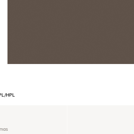
PL/HPL
omas