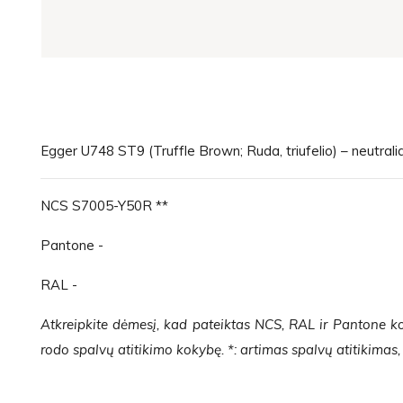
Egger U748 ST9 (Truffle Brown; Ruda, triufelio) – neutraliai
NCS S7005-Y50R **
Pantone -
RAL -
Atkreipkite dėmesį, kad pateiktas NCS, RAL ir Pantone ko
rodo spalvų atitikimo kokybę. *: artimas spalvų atitikimas, *