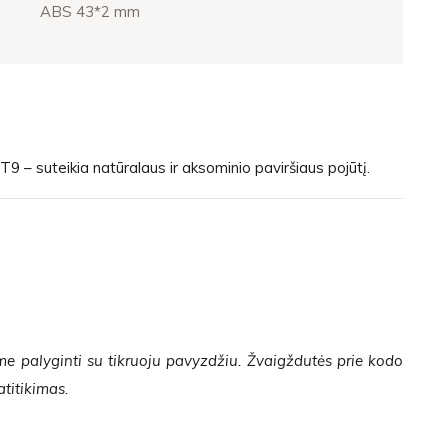
ABS 43*2 mm
T9 – suteikia natūralaus ir aksominio paviršiaus pojūtį.
me palyginti su tikruoju pavyzdžiu. Žvaigždutės prie kodo
atitikimas.