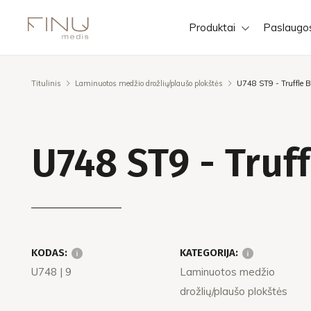
Produktai
Paslaugo
Titulinis
Laminuotos medžio drožlių/plaušo plokštės
U748 ST9 - Truffle 
U748 ST9 - Truf
KODAS:
KATEGORIJA:
U748
| 9
Laminuotos medžio
drožlių/plaušo plokštės