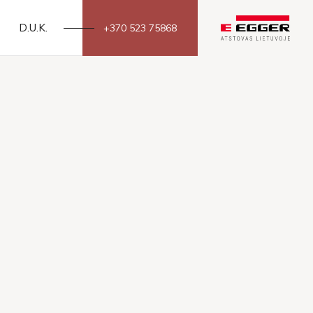
D.U.K.
+370 523 75868