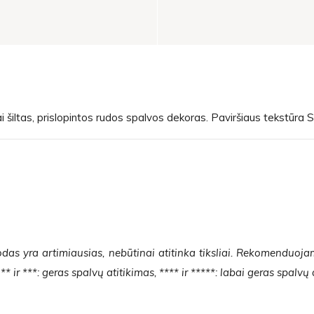
 šiltas, prislopintos rudos spalvos dekoras. Paviršiaus tekstūra S
das yra artimiausias, nebūtinai atitinka tiksliai. Rekomenduoja
* ir ***: geras spalvų atitikimas, **** ir *****: labai geras spalvų 