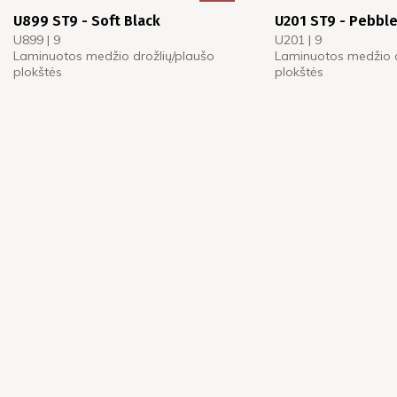
U899 ST9 - Soft Black
U201 ST9 - Pebble
U899 | 9
U201 | 9
Laminuotos medžio drožlių/plaušo
Laminuotos medžio d
plokštės
plokštės