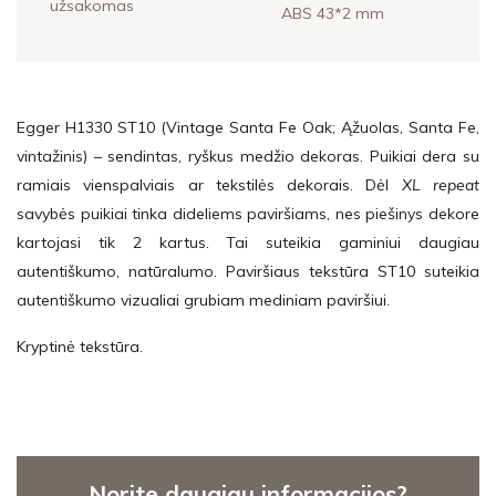
užsakomas
ABS 43*2 mm
Egger H1330 ST10 (Vintage Santa Fe Oak; Ąžuolas, Santa Fe,
vintažinis) – sendintas, ryškus medžio dekoras. Puikiai dera su
ramiais vienspalviais ar tekstilės dekorais. Dėl
XL repeat
savybės puikiai tinka dideliems paviršiams, nes piešinys dekore
kartojasi tik 2 kartus. Tai suteikia gaminiui daugiau
autentiškumo, natūralumo. Paviršiaus tekstūra ST10 suteikia
autentiškumo vizualiai grubiam mediniam paviršiui.
Kryptinė tekstūra.
Norite daugiau informacijos?