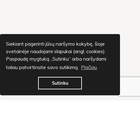
Siekiant pagerinti jūsų naršymo kokybę, šioje
svetainėje naudojami slapukai (angl. cookies).
Paspaudę mygtuką „Sutinku“ arba naršydami
toliau patvirtinsite savo sutikimą.
Plačiau
Sutinku