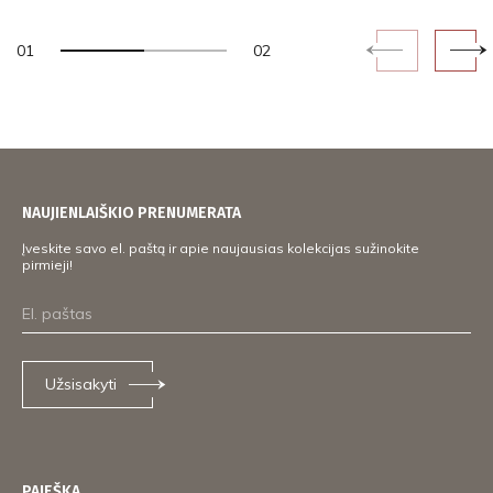
01
02
NAUJIENLAIŠKIO PRENUMERATA
Įveskite savo el. paštą ir apie naujausias kolekcijas sužinokite
pirmieji!
Užsisakyti
PAIEŠKA