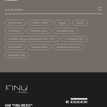
Stalviršiai
LMDP, LMDF
Egger
Unilin
Priežiūra
Tendencijos
Montavimas
Aukšto slėgio laminatai, HPL, CPL
Compact HPL
Renginiai
Rankenėlės
Matiniai dekorai
Master Oak
UAB "FINŲ MEDIS"