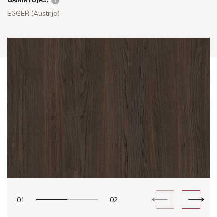
GAMINTOJAS:
EGGER (Austrija)
01
02