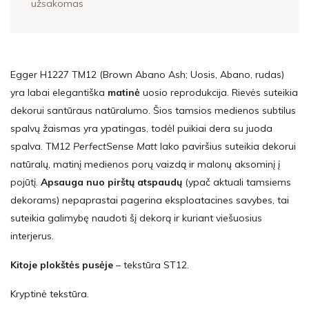
užsakomas
Egger H1227 TM12 (Brown Abano Ash; Uosis, Abano, rudas)
yra labai elegantiška
matinė
uosio reprodukcija. Rievės suteikia
dekorui santūraus natūralumo. Šios tamsios medienos subtilus
spalvų žaismas yra ypatingas, todėl puikiai dera su juoda
spalva. TM12
PerfectSense Matt
lako paviršius suteikia dekorui
natūralų, matinį medienos porų vaizdą ir malonų aksominį į
pojūtį.
Apsauga nuo pirštų atspaudų
(ypač aktuali tamsiems
dekorams) nepaprastai pagerina eksploatacines savybes, tai
suteikia galimybę naudoti šį dekorą ir kuriant viešuosius
interjerus.
Kitoje plokštės pusėje
– tekstūra ST12.
Kryptinė tekstūra.