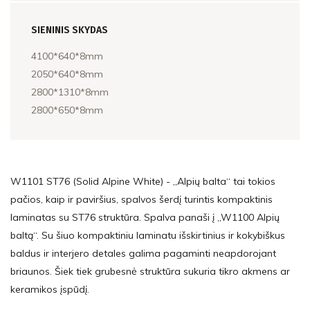
SIENINIS SKYDAS
4100*640*8mm
2050*640*8mm
2800*1310*8mm
2800*650*8mm
W1101 ST76 (Solid Alpine White) - ,,Alpių balta“ tai tokios
pačios, kaip ir paviršius, spalvos šerdį turintis kompaktinis
laminatas su ST76 struktūra. Spalva panaši į ,,W1100 Alpių
baltą“. Su šiuo kompaktiniu laminatu išskirtinius ir kokybiškus
baldus ir interjero detales galima pagaminti neapdorojant
briaunos. Šiek tiek grubesnė struktūra sukuria tikro akmens ar
keramikos įspūdį.