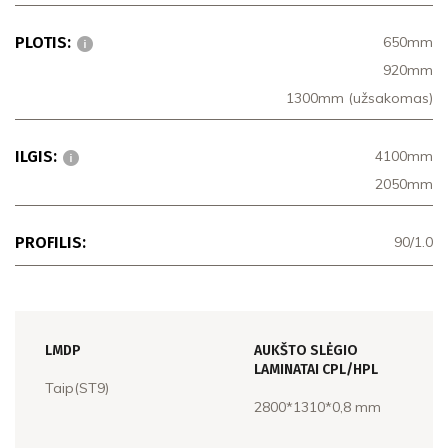
PLOTIS:
650mm
920mm
1300mm (užsakomas)
ILGIS:
4100mm
2050mm
PROFILIS:
90/1.0
LMDP
AUKŠTO SLĖGIO
LAMINATAI CPL/HPL
Taip(ST9)
2800*1310*0,8 mm