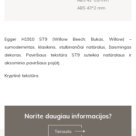
ABS 43*2 mm
Egger H1910 ST9 (Willow Beech; Bukas, Willow) –
sumodernintas, klasikinis, stulbinančiai natūralus, žaismingas
dekoras. Paviršiaus tekstūra ST9 suteikia natūralaus ir
aksominio paviršiaus pojūtį.
Kryptinė tekstūra.
Norite daugiau informacijos?
Teirautis