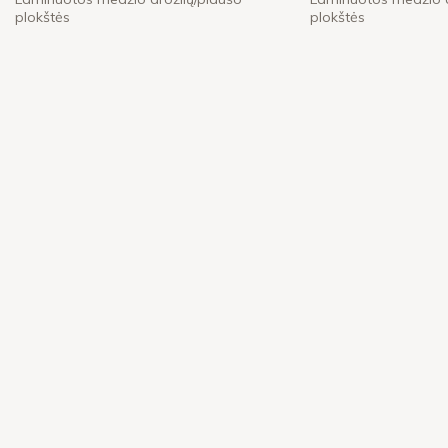
plokštės
plokštės