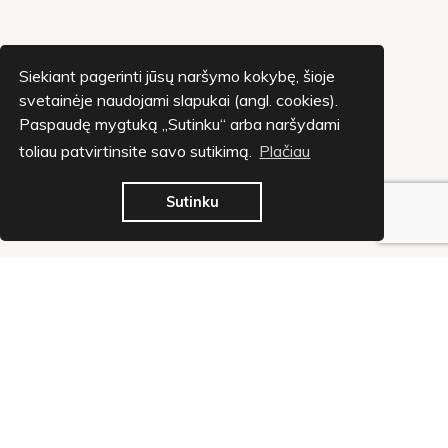
Siekiant pagerinti jūsų naršymo kokybę, šioje
svetainėje naudojami slapukai (angl. cookies).
Paspaudę mygtuką „Sutinku“ arba naršydami
toliau patvirtinsite savo sutikimą.
Plačiau
Sutinku