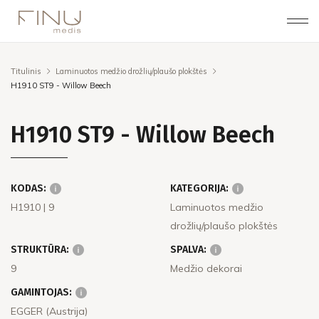
Titulinis
Laminuotos medžio drožlių/plaušo plokštės
H1910 ST9 - Willow Beech
H1910 ST9 - Willow Beech
KODAS:
KATEGORIJA:
H1910
| 9
Laminuotos medžio
drožlių/plaušo plokštės
STRUKTŪRA:
SPALVA:
9
Medžio dekorai
GAMINTOJAS:
EGGER (Austrija)