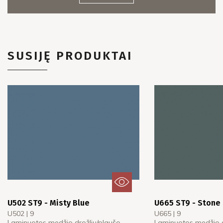
SUSIJĘ PRODUKTAI
U502 ST9 - Misty Blue
U665 ST9 - Stone
U502 | 9
U665 | 9
Laminuotos medžio drožlių/plaušo
Laminuotos medžio d